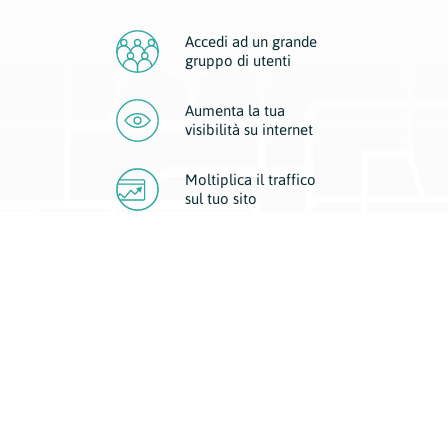
Accedi ad un grande
gruppo di utenti
Aumenta la tua
visibilità
su internet
Moltiplica il traffico
sul
tuo sito
Migliora la visibilità della tua attività con Geoplan.
Il nostro core business è costituito da due forme di comunicazione
d’eccellenza: cartacea e digitale. I progetti multimediali garantiscono ai
nostri inserzionisti una diffusione a 360° grazie a 4 canali di visibilità.
Affissioni, tascabili, web e mobile permettono ai nostri clienti di veicolare
il loro brand ad ogni tipologia di potenziale cliente.