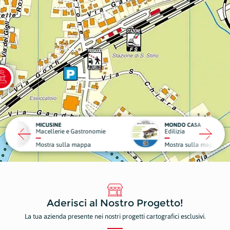
MONDO CASA
DA GIG
 e Gastronomie
Edilizia
Struttu
la mappa
Mostra sulla mappa
Mostr
Aderisci al Nostro Progetto!
La tua azienda presente nei nostri progetti cartografici esclusivi.