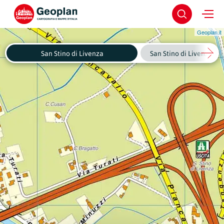
Geoplan.it
San Stino di Livenza
San Stino di Livenza - C