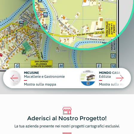
MONDO CASA
DA GIG
 e Gastronomie
Edilizia
Struttu
la mappa
Mostra sulla mappa
Mostr
Aderisci al Nostro Progetto!
La tua azienda presente nei nostri progetti cartografici esclusivi.