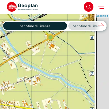
Geoplan.it
San Stino di Livenza
San Stino di Livenza - C