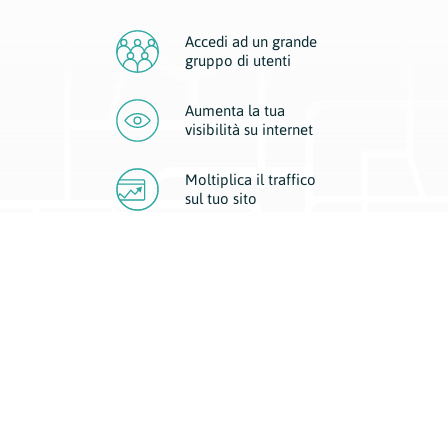
Accedi ad un grande
gruppo di utenti
Aumenta la tua
visibilità
su internet
Moltiplica il traffico
sul
tuo sito
Migliora la visibilità della tua attività con Geoplan.
Il nostro core business è costituito da due forme di comunicazione
d’eccellenza: cartacea e digitale. I progetti multimediali garantiscono ai
nostri inserzionisti una diffusione a 360° grazie a 4 canali di visibilità.
Affissioni, tascabili, web e mobile permettono ai nostri clienti di veicolare
il loro brand ad ogni tipologia di potenziale cliente.