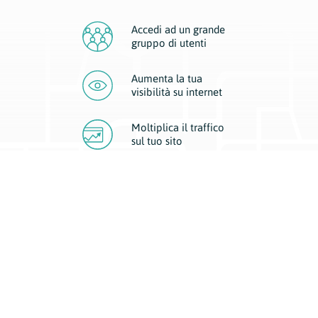
Accedi ad un grande
gruppo di utenti
Aumenta la tua
visibilità
su internet
Moltiplica il traffico
sul
tuo sito
Migliora la visibilità della tua attività con Geoplan.
Il nostro core business è costituito da due forme di comunicazione
d’eccellenza: cartacea e digitale. I progetti multimediali garantiscono ai
nostri inserzionisti una diffusione a 360° grazie a 4 canali di visibilità.
Affissioni, tascabili, web e mobile permettono ai nostri clienti di veicolare
il loro brand ad ogni tipologia di potenziale cliente.