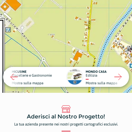
MONDO CASA
DA GIG
 e Gastronomie
Edilizia
Struttu
la mappa
Mostra sulla mappa
Mostr
Aderisci al Nostro Progetto!
La tua azienda presente nei nostri progetti cartografici esclusivi.