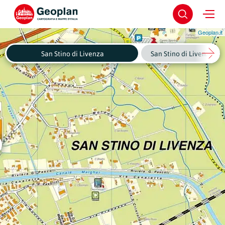
Geoplan.it
San Stino di Livenza
San Stino di Livenza - C