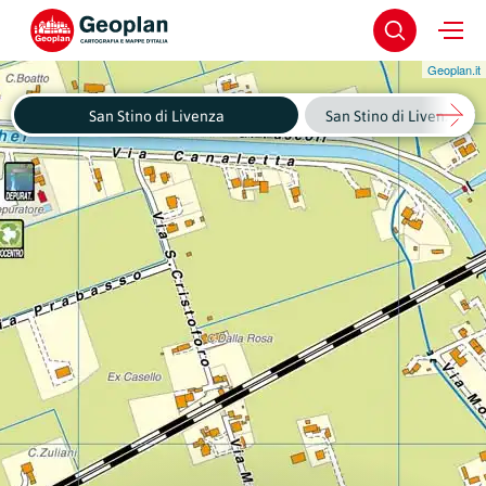
Geoplan.it
San Stino di Livenza
San Stino di Livenza - C