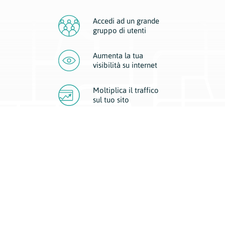
Accedi ad un grande
gruppo di utenti
Aumenta la tua
visibilità
su internet
Moltiplica il traffico
sul
tuo sito
Migliora la visibilità della tua attività con Geoplan.
Il nostro core business è costituito da due forme di comunicazione
d’eccellenza: cartacea e digitale. I progetti multimediali garantiscono ai
nostri inserzionisti una diffusione a 360° grazie a 4 canali di visibilità.
Affissioni, tascabili, web e mobile permettono ai nostri clienti di veicolare
il loro brand ad ogni tipologia di potenziale cliente.