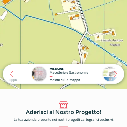
ICUSINE
MONDO CASA
acellerie e Gastronomie
Edilizia
ostra sulla mappa
Mostra sulla mappa
Aderisci al Nostro Progetto!
La tua azienda presente nei nostri progetti cartografici esclusivi.