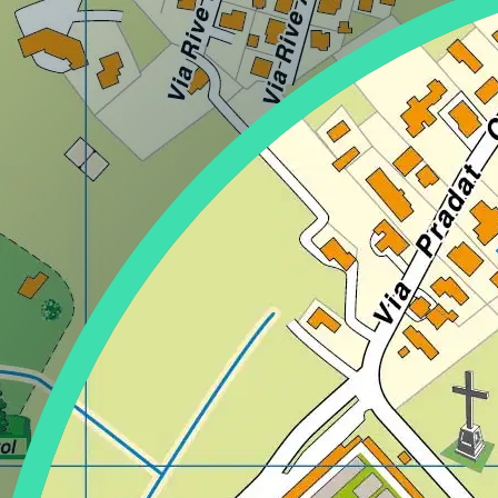
Lazio
Regione
Liguria
Regione
Lombardia
Regione
Marche
Regione
Molise
Regione
Piemonte
Regione
Puglia
Regione
Sardegna