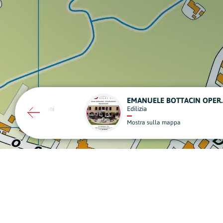
EMANUELE BOTTACIN OPERE EDILI
Onoranze Funebri
ulla mappa
Mostra sulla mappa
A