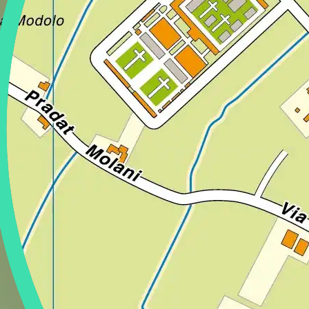
Regione
Sicilia
Regione
Toscana
Regione
Trentino-Alto Adige
Regione
Umbria
Regione
Valle d'Aosta
Regione
Veneto
Regione