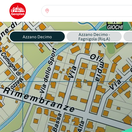
Seleziona una regione:
Abruzzo
Azzano Decimo -
Regione
Azzano Decimo
Fagnigola (Riq.A)
Basilicata
Regione
Calabria
Regione
Campania
Regione
Emilia Romagna
Regione
Friuli-Venezia Giulia
Regione