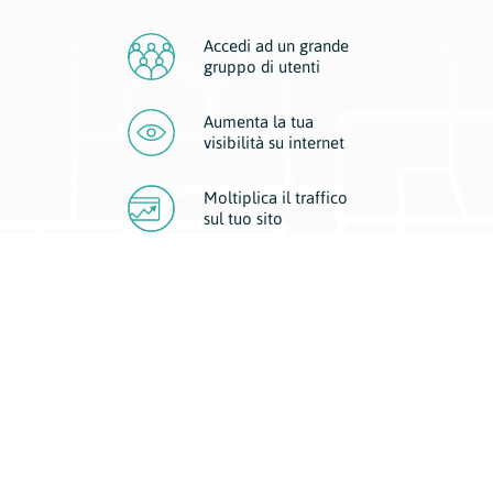
Accedi ad un grande
gruppo di utenti
Aumenta la tua
visibilità
su internet
Moltiplica il traffico
sul
tuo sito
Migliora la visibilità della tua attività con Geoplan.
Il nostro core business è costituito da due forme di comunicazione
d’eccellenza: cartacea e digitale. I progetti multimediali garantiscono ai
nostri inserzionisti una diffusione a 360° grazie a 4 canali di visibilità.
Affissioni, tascabili, web e mobile permettono ai nostri clienti di veicolare
il loro brand ad ogni tipologia di potenziale cliente.