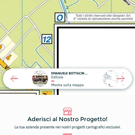
EMANUELE BOTTACIN OPERE EDILI
ONORANZE FUNEBRI - CASA FUNERARIA SAN MARCO
VA
Onoranze Funebri
Edi
 sulla mappa
Mostra sulla mappa
Mos
Aderisci al Nostro Progetto!
La tua azienda presente nei nostri progetti cartografici esclusivi.