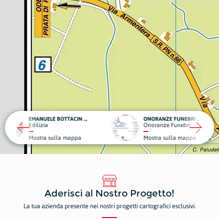
EMANUELE BOTTACIN OPERE EDILI
ONORANZE FUNEBRI - CASA FUNERARIA SAN MARCO
VATA
Onoranze Funebri
Edili
ulla mappa
Mostra sulla mappa
Most
Aderisci al Nostro Progetto!
La tua azienda presente nei nostri progetti cartografici esclusivi.