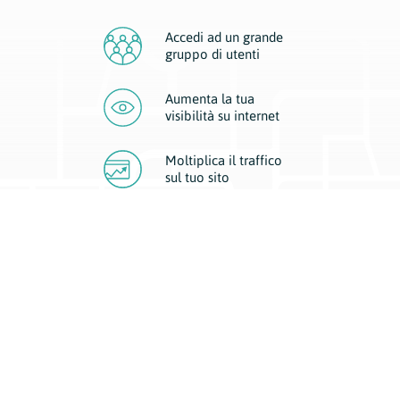
Accedi ad un grande
gruppo di utenti
Aumenta la tua
visibilità
su internet
Moltiplica il traffico
sul
tuo sito
Migliora la visibilità della tua attività con Geoplan.
Il nostro core business è costituito da due forme di comunicazione
d’eccellenza: cartacea e digitale. I progetti multimediali garantiscono ai
nostri inserzionisti una diffusione a 360° grazie a 4 canali di visibilità.
Affissioni, tascabili, web e mobile permettono ai nostri clienti di veicolare
il loro brand ad ogni tipologia di potenziale cliente.