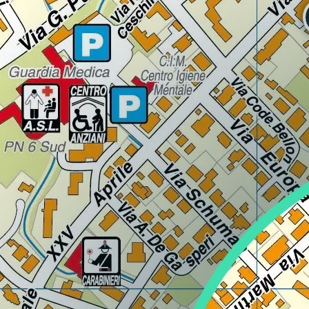
Lazio
Regione
Liguria
Regione
Lombardia
Regione
Marche
Regione
Molise
Regione
Piemonte
Regione
Puglia
Regione
Sardegna