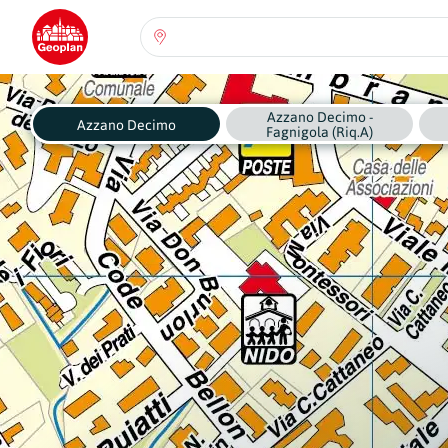
Seleziona una regione:
Abruzzo
Azzano Decimo -
Regione
Azzano Decimo
Fagnigola (Riq.A)
Basilicata
Regione
Calabria
Regione
Campania
Regione
Emilia Romagna
Regione
Friuli-Venezia Giulia
Regione