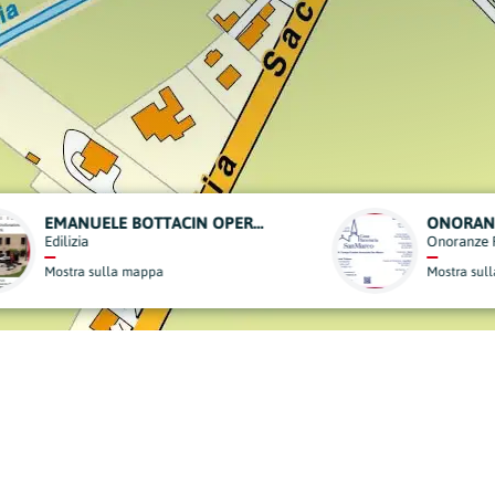
ONORANZE FUNEBRI - CASA FUNERARIA SAN MARCO
VATAMANU
nze Funebri
Edilizia
a sulla mappa
Mostra sulla mappa
derisci al Nostro Progett