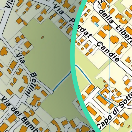
Regione
Sicilia
Regione
Toscana
Regione
Trentino-Alto Adige
Regione
Umbria
Regione
Valle d'Aosta
Regione
Veneto
Regione