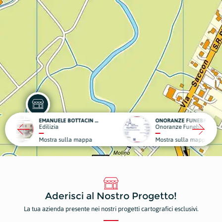
EMANUELE BOTTACIN OPERE EDILI
ONORANZE FUNEBRI - CASA FUNERARIA SAN MARCO
VATA
Onoranze Funebri
Edili
ulla mappa
Mostra sulla mappa
Most
Aderisci al Nostro Progetto!
La tua azienda presente nei nostri progetti cartografici esclusivi.