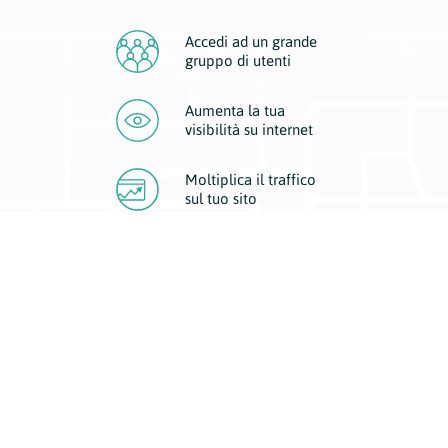
Accedi ad un grande
gruppo di utenti
Aumenta la tua
visibilità
su internet
Moltiplica il traffico
sul
tuo sito
Migliora la visibilità della tua attività con Geoplan.
Il nostro core business è costituito da due forme di comunicazione
d’eccellenza: cartacea e digitale. I progetti multimediali garantiscono ai
nostri inserzionisti una diffusione a 360° grazie a 4 canali di visibilità.
Affissioni, tascabili, web e mobile permettono ai nostri clienti di veicolare
il loro brand ad ogni tipologia di potenziale cliente.