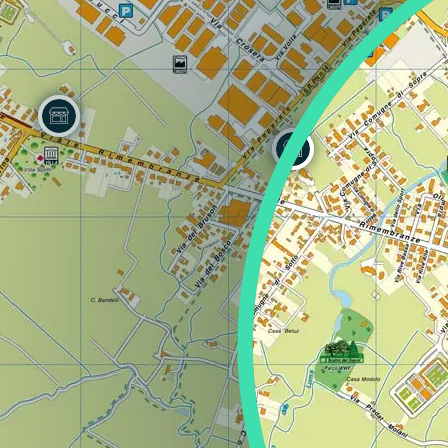
Regione
Sicilia
Regione
Toscana
Regione
Trentino-Alto Adige
Regione
Umbria
Regione
Valle d'Aosta
Regione
Veneto
Regione