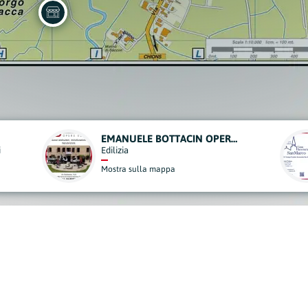
ONORANZE FUNEBRI - CASA FUNERARIA SAN MARCO
Onoranze Funebri
Mostra sulla mappa
derisci al Nostro Progett