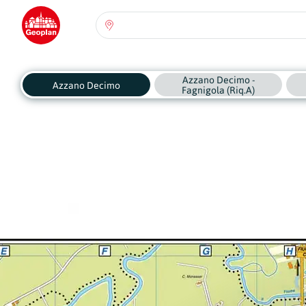
Seleziona una regione:
Abruzzo
Azzano Decimo -
Regione
Azzano Decimo
Fagnigola (Riq.A)
Basilicata
Regione
Calabria
Regione
Campania
Regione
Emilia Romagna
Regione
Friuli-Venezia Giulia
Regione