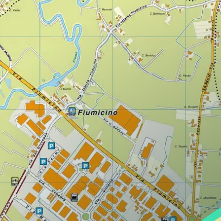
Lazio
Regione
Liguria
Regione
Lombardia
Regione
Marche
Regione
Molise
Regione
Piemonte
Regione
Puglia
Regione
Sardegna