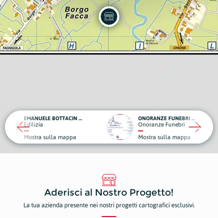
EMANUELE BOTTACIN OPERE EDILI
ONORANZE FUNEBRI - CASA FUNERARIA SAN MARCO
VATA
Onoranze Funebri
Edili
ulla mappa
Mostra sulla mappa
Most
Aderisci al Nostro Progetto!
La tua azienda presente nei nostri progetti cartografici esclusivi.