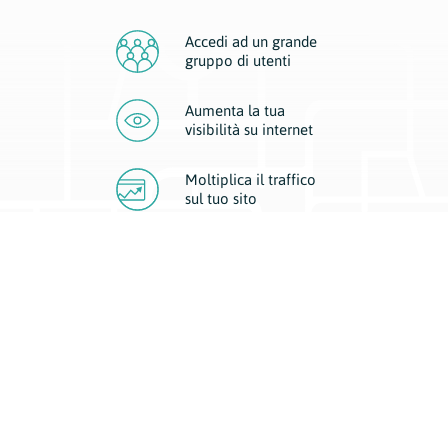
Accedi ad un grande
gruppo di utenti
Aumenta la tua
visibilità
su internet
Moltiplica il traffico
sul
tuo sito
Migliora la visibilità della tua attività con Geoplan.
Il nostro core business è costituito da due forme di comunicazione
d’eccellenza: cartacea e digitale. I progetti multimediali garantiscono ai
nostri inserzionisti una diffusione a 360° grazie a 4 canali di visibilità.
Affissioni, tascabili, web e mobile permettono ai nostri clienti di veicolare
il loro brand ad ogni tipologia di potenziale cliente.