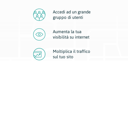
Accedi ad un grande
gruppo di utenti
Aumenta la tua
visibilità
su internet
Moltiplica il traffico
sul
tuo sito
Migliora la visibilità della tua attività con Geoplan.
Il nostro core business è costituito da due forme di comunicazione
d’eccellenza: cartacea e digitale. I progetti multimediali garantiscono ai
nostri inserzionisti una diffusione a 360° grazie a 4 canali di visibilità.
Affissioni, tascabili, web e mobile permettono ai nostri clienti di veicolare
il loro brand ad ogni tipologia di potenziale cliente.