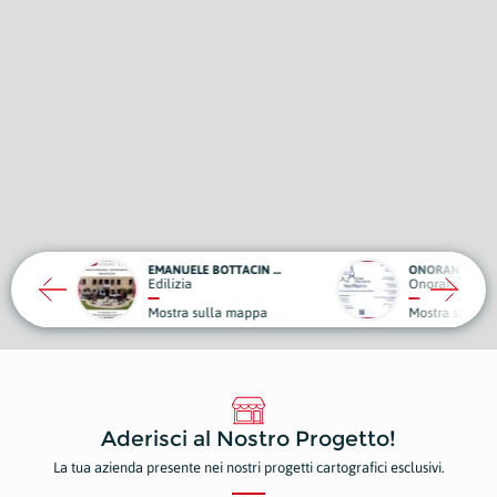
EMANUELE BOTTACIN OPERE EDILI
ONORANZE FUNEBRI - CASA FUNERARIA SAN MARCO
VAT
Onoranze Funebri
Edili
sulla mappa
Mostra sulla mappa
Most
Aderisci al Nostro Progetto!
La tua azienda presente nei nostri progetti cartografici esclusivi.