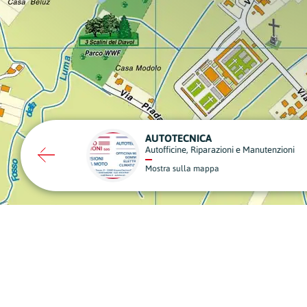
EMANUELE BOTTACIN OPERE EDILI
Edilizia
Onoranze Fune
Mostra sulla mappa
Mostra sulla m
A