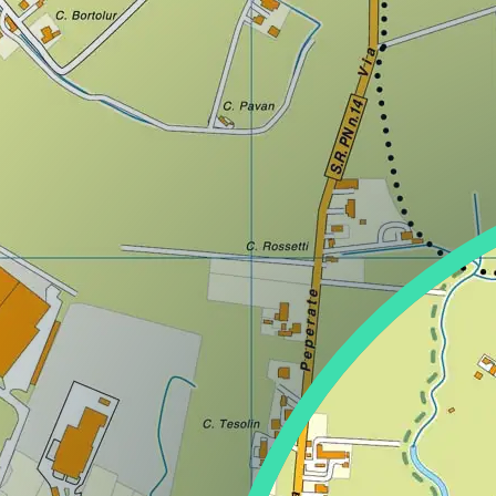
Lazio
Regione
Liguria
Regione
Lombardia
Regione
Marche
Regione
Molise
Regione
Piemonte
Regione
Puglia
Regione
Sardegna