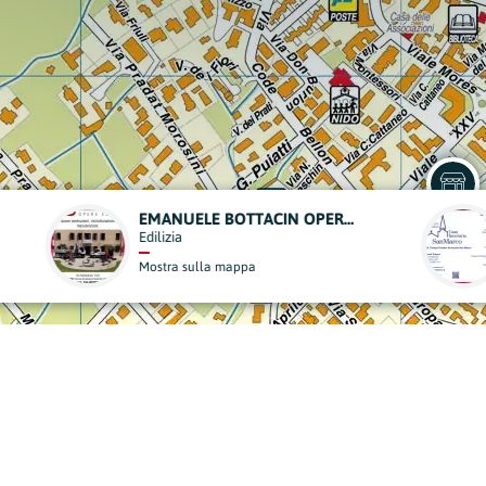
ONORANZE FUNEBRI - CASA FUNERARIA SAN MARCO
VATAMANU
bri
Edilizia
appa
Mostra sulla mappa
derisci al Nostro Progett