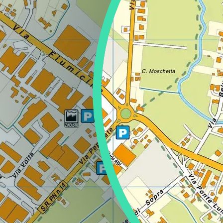
Regione
Sicilia
Regione
Toscana
Regione
Trentino-Alto Adige
Regione
Umbria
Regione
Valle d'Aosta
Regione
Veneto
Regione