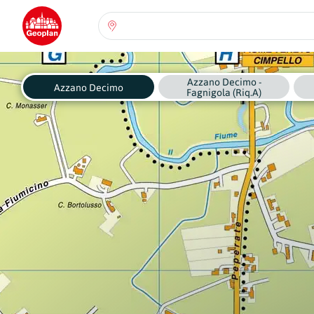
Seleziona una regione:
Abruzzo
Azzano Decimo -
Regione
Azzano Decimo
Fagnigola (Riq.A)
Basilicata
Regione
Calabria
Regione
Campania
Regione
Emilia Romagna
Regione
Friuli-Venezia Giulia
Regione