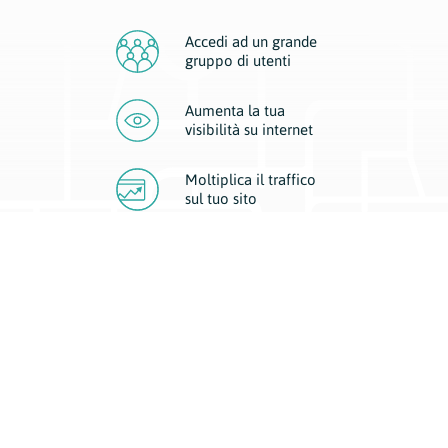
Accedi ad un grande
gruppo di utenti
Aumenta la tua
visibilità
su internet
Moltiplica il traffico
sul
tuo sito
Migliora la visibilità della tua attività con Geoplan.
Il nostro core business è costituito da due forme di comunicazione
d’eccellenza: cartacea e digitale. I progetti multimediali garantiscono ai
nostri inserzionisti una diffusione a 360° grazie a 4 canali di visibilità.
Affissioni, tascabili, web e mobile permettono ai nostri clienti di veicolare
il loro brand ad ogni tipologia di potenziale cliente.