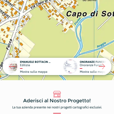
EMANUELE BOTTACIN OPERE EDILI
ONORANZE FUNEBRI - CASA FUNERARIA SAN MARCO
VATA
Onoranze Funebri
Edili
ulla mappa
Mostra sulla mappa
Most
Aderisci al Nostro Progetto!
La tua azienda presente nei nostri progetti cartografici esclusivi.