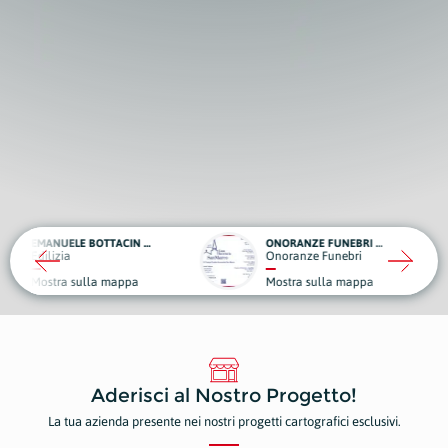
EMANUELE BOTTACIN OPERE EDILI
ONORANZE FUNEBRI - CASA FUNERARIA SAN MARCO
VATA
Onoranze Funebri
Edili
ulla mappa
Mostra sulla mappa
Most
Aderisci al Nostro Progetto!
La tua azienda presente nei nostri progetti cartografici esclusivi.