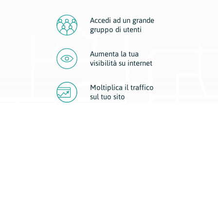
Accedi ad un grande
gruppo di utenti
Aumenta la tua
visibilità
su internet
Moltiplica il traffico
sul
tuo sito
Migliora la visibilità della tua attività con Geoplan.
Il nostro core business è costituito da due forme di comunicazione
d’eccellenza: cartacea e digitale. I progetti multimediali garantiscono ai
nostri inserzionisti una diffusione a 360° grazie a 4 canali di visibilità.
Affissioni, tascabili, web e mobile permettono ai nostri clienti di veicolare
il loro brand ad ogni tipologia di potenziale cliente.