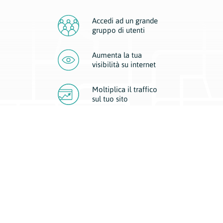
Accedi ad un grande
gruppo di utenti
Aumenta la tua
visibilità
su internet
Moltiplica il traffico
sul
tuo sito
Migliora la visibilità della tua attività con Geoplan.
Il nostro core business è costituito da due forme di comunicazione
d’eccellenza: cartacea e digitale. I progetti multimediali garantiscono ai
nostri inserzionisti una diffusione a 360° grazie a 4 canali di visibilità.
Affissioni, tascabili, web e mobile permettono ai nostri clienti di veicolare
il loro brand ad ogni tipologia di potenziale cliente.