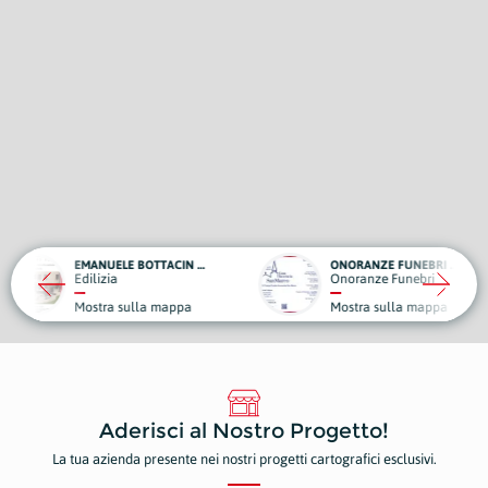
EMANUELE BOTTACIN OPERE EDILI
ONORANZE FUNEBRI - CASA FUNERARIA SAN MARCO
VATA
Onoranze Funebri
Edili
ulla mappa
Mostra sulla mappa
Most
Aderisci al Nostro Progetto!
La tua azienda presente nei nostri progetti cartografici esclusivi.