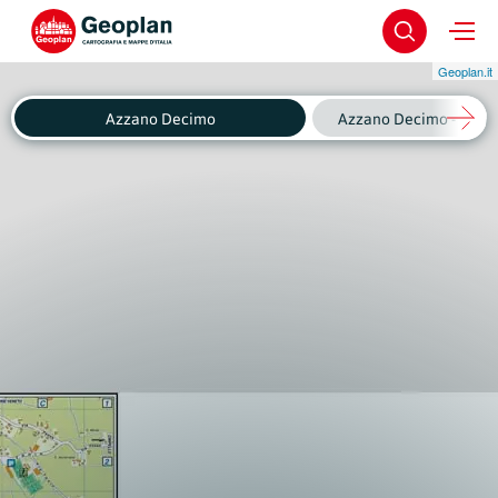
Geoplan.it
Azzano Decimo
Azzano Decimo - Fagnig