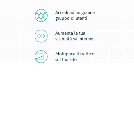
Accedi ad un grande
gruppo di utenti
Aumenta la tua
visibilità
su internet
Moltiplica il traffico
sul
tuo sito
Migliora la visibilità della tua attività con Geoplan.
Il nostro core business è costituito da due forme di comunicazione
d’eccellenza: cartacea e digitale. I progetti multimediali garantiscono ai
nostri inserzionisti una diffusione a 360° grazie a 4 canali di visibilità.
Affissioni, tascabili, web e mobile permettono ai nostri clienti di veicolare
il loro brand ad ogni tipologia di potenziale cliente.