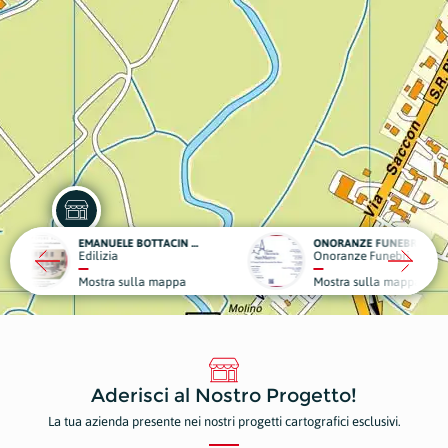
EMANUELE BOTTACIN OPERE EDILI
ONORANZE FUNEBRI - CASA FUNERARIA SAN MARCO
VATA
Onoranze Funebri
Edili
ulla mappa
Mostra sulla mappa
Most
Aderisci al Nostro Progetto!
La tua azienda presente nei nostri progetti cartografici esclusivi.