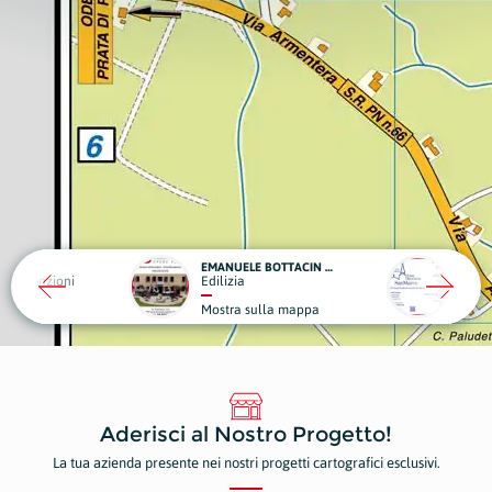
EMANUELE BOTTACIN OPERE EDILI
ONORANZE FUNEBRI - CASA FUNERARIA SAN MARCO
zia
Onoranze Funebri
ra sulla mappa
Mostra sulla mappa
Aderisci al Nostro Progetto!
La tua azienda presente nei nostri progetti cartografici esclusivi.