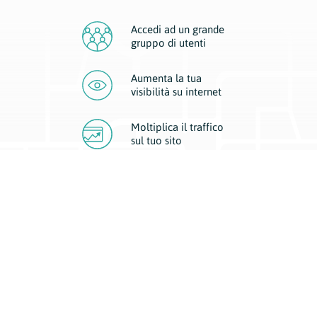
Accedi ad un grande
gruppo di utenti
Aumenta la tua
visibilità
su internet
Moltiplica il traffico
sul
tuo sito
Migliora la visibilità della tua attività con Geoplan.
Il nostro core business è costituito da due forme di comunicazione
d’eccellenza: cartacea e digitale. I progetti multimediali garantiscono ai
nostri inserzionisti una diffusione a 360° grazie a 4 canali di visibilità.
Affissioni, tascabili, web e mobile permettono ai nostri clienti di veicolare
il loro brand ad ogni tipologia di potenziale cliente.