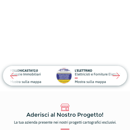
CASTAY2.0
L'ELETTRIKO
Immobiliari
Elettricisti e Forniture Elettriche
sulla mappa
Mostra sulla mappa
Aderisci al Nostro Progetto!
La tua azienda presente nei nostri progetti cartografici esclusivi.