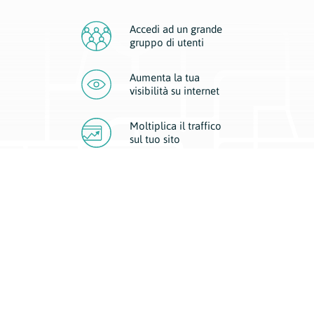
Accedi ad un grande
gruppo di utenti
Aumenta la tua
visibilità
su internet
Moltiplica il traffico
sul
tuo sito
Migliora la visibilità della tua attività con Geoplan.
Il nostro core business è costituito da due forme di comunicazione
d’eccellenza: cartacea e digitale. I progetti multimediali garantiscono ai
nostri inserzionisti una diffusione a 360° grazie a 4 canali di visibilità.
Affissioni, tascabili, web e mobile permettono ai nostri clienti di veicolare
il loro brand ad ogni tipologia di potenziale cliente.