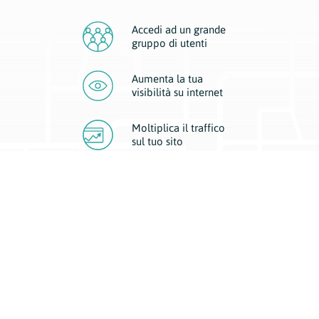
Accedi ad un grande
gruppo di utenti
Aumenta la tua
visibilità
su internet
Moltiplica il traffico
sul
tuo sito
Migliora la visibilità della tua attività con Geoplan.
Il nostro core business è costituito da due forme di comunicazione
d’eccellenza: cartacea e digitale. I progetti multimediali garantiscono ai
nostri inserzionisti una diffusione a 360° grazie a 4 canali di visibilità.
Affissioni, tascabili, web e mobile permettono ai nostri clienti di veicolare
il loro brand ad ogni tipologia di potenziale cliente.