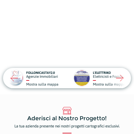
LLONICASTAY2.0
L'ELETTRIKO
nzie Immobiliari
Elettricisti e Forniture Elettriche
stra sulla mappa
Mostra sulla mappa
Aderisci al Nostro Progetto!
La tua azienda presente nei nostri progetti cartografici esclusivi.