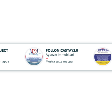
.0
L'ELETTRIKO
Elettricisti e Forniture Elettriche
Mostra sulla mappa
derisci al Nostro Progett