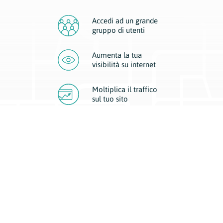
Accedi ad un grande
gruppo di utenti
Aumenta la tua
visibilità
su internet
Moltiplica il traffico
sul
tuo sito
Migliora la visibilità della tua attività con Geoplan.
Il nostro core business è costituito da due forme di comunicazione
d’eccellenza: cartacea e digitale. I progetti multimediali garantiscono ai
nostri inserzionisti una diffusione a 360° grazie a 4 canali di visibilità.
Affissioni, tascabili, web e mobile permettono ai nostri clienti di veicolare
il loro brand ad ogni tipologia di potenziale cliente.