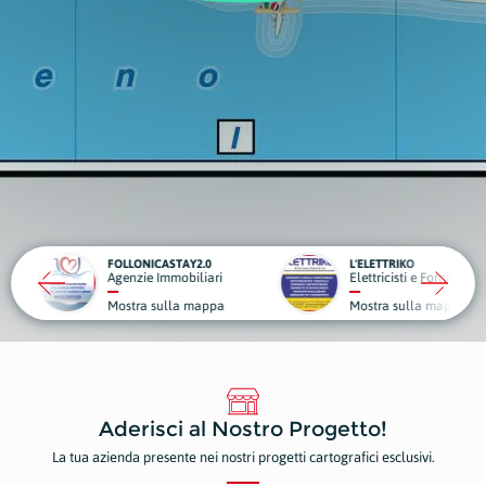
TAY2.0
L'ELETTRIKO
obiliari
Elettricisti e Forniture Elettriche
G
la mappa
Mostra sulla mappa
M
Aderisci al Nostro Progetto!
La tua azienda presente nei nostri progetti cartografici esclusivi.