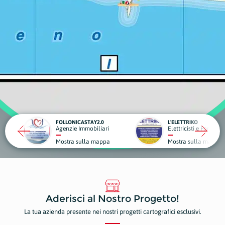
TAY2.0
L'ELETTRIKO
obiliari
Elettricisti e Forniture Elettriche
G
la mappa
Mostra sulla mappa
M
Aderisci al Nostro Progetto!
La tua azienda presente nei nostri progetti cartografici esclusivi.