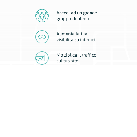
Accedi ad un grande
gruppo di utenti
Aumenta la tua
visibilità
su internet
Moltiplica il traffico
sul
tuo sito
Migliora la visibilità della tua attività con Geoplan.
Il nostro core business è costituito da due forme di comunicazione
d’eccellenza: cartacea e digitale. I progetti multimediali garantiscono ai
nostri inserzionisti una diffusione a 360° grazie a 4 canali di visibilità.
Affissioni, tascabili, web e mobile permettono ai nostri clienti di veicolare
il loro brand ad ogni tipologia di potenziale cliente.