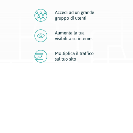
Accedi ad un grande
gruppo di utenti
Aumenta la tua
visibilità
su internet
Moltiplica il traffico
sul
tuo sito
Migliora la visibilità della tua attività con Geoplan.
Il nostro core business è costituito da due forme di comunicazione
d’eccellenza: cartacea e digitale. I progetti multimediali garantiscono ai
nostri inserzionisti una diffusione a 360° grazie a 4 canali di visibilità.
Affissioni, tascabili, web e mobile permettono ai nostri clienti di veicolare
il loro brand ad ogni tipologia di potenziale cliente.