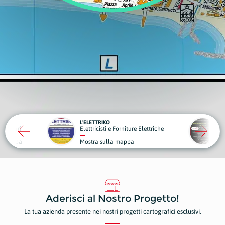
TAY2.0
L'ELETTRIKO
obiliari
Elettricisti e Forniture Elettriche
G
la mappa
Mostra sulla mappa
M
Aderisci al Nostro Progetto!
La tua azienda presente nei nostri progetti cartografici esclusivi.