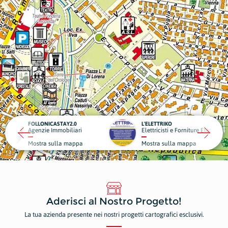
TAY2.0
L'ELETTRIKO
obiliari
Elettricisti e Forniture Elettriche
G
la mappa
Mostra sulla mappa
M
Aderisci al Nostro Progetto!
La tua azienda presente nei nostri progetti cartografici esclusivi.