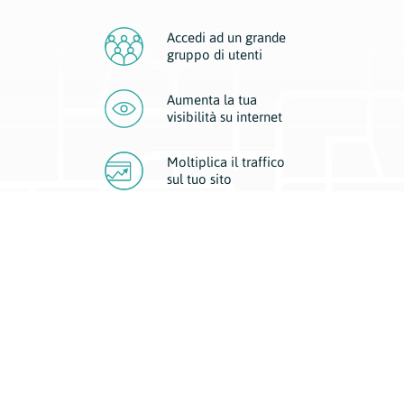
Accedi ad un grande
gruppo di utenti
Aumenta la tua
visibilità
su internet
Moltiplica il traffico
sul
tuo sito
Migliora la visibilità della tua attività con Geoplan.
Il nostro core business è costituito da due forme di comunicazione
d’eccellenza: cartacea e digitale. I progetti multimediali garantiscono ai
nostri inserzionisti una diffusione a 360° grazie a 4 canali di visibilità.
Affissioni, tascabili, web e mobile permettono ai nostri clienti di veicolare
il loro brand ad ogni tipologia di potenziale cliente.