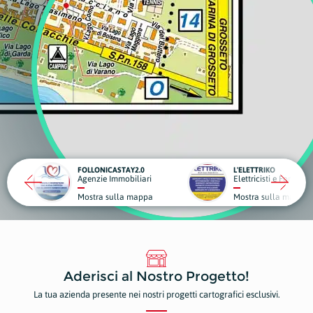
STAY2.0
L'ELETTRIKO
mobiliari
Elettricisti e Forniture Elettriche
lla mappa
Mostra sulla mappa
Aderisci al Nostro Progetto!
La tua azienda presente nei nostri progetti cartografici esclusivi.