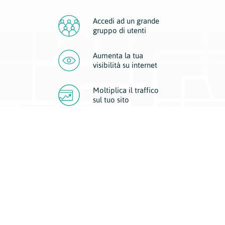
Accedi ad un grande
gruppo di utenti
Aumenta la tua
visibilità
su internet
Moltiplica il traffico
sul
tuo sito
Migliora la visibilità della tua attività con Geoplan.
Il nostro core business è costituito da due forme di comunicazione
d’eccellenza: cartacea e digitale. I progetti multimediali garantiscono ai
nostri inserzionisti una diffusione a 360° grazie a 4 canali di visibilità.
Affissioni, tascabili, web e mobile permettono ai nostri clienti di veicolare
il loro brand ad ogni tipologia di potenziale cliente.