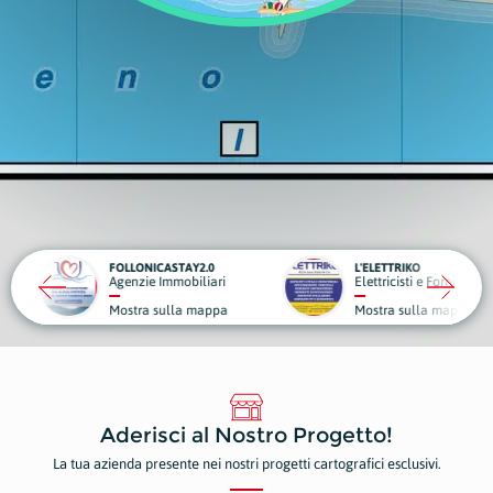
TAY2.0
L'ELETTRIKO
obiliari
Elettricisti e Forniture Elettriche
G
la mappa
Mostra sulla mappa
M
Aderisci al Nostro Progetto!
La tua azienda presente nei nostri progetti cartografici esclusivi.