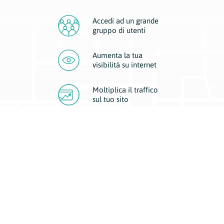
Accedi ad un grande
gruppo di utenti
Aumenta la tua
visibilità
su internet
Moltiplica il traffico
sul
tuo sito
Migliora la visibilità della tua attività con Geoplan.
Il nostro core business è costituito da due forme di comunicazione
d’eccellenza: cartacea e digitale. I progetti multimediali garantiscono ai
nostri inserzionisti una diffusione a 360° grazie a 4 canali di visibilità.
Affissioni, tascabili, web e mobile permettono ai nostri clienti di veicolare
il loro brand ad ogni tipologia di potenziale cliente.