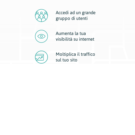
Accedi ad un grande
gruppo di utenti
Aumenta la tua
visibilità
su internet
Moltiplica il traffico
sul
tuo sito
Migliora la visibilità della tua attività con Geoplan.
Il nostro core business è costituito da due forme di comunicazione
d’eccellenza: cartacea e digitale. I progetti multimediali garantiscono ai
nostri inserzionisti una diffusione a 360° grazie a 4 canali di visibilità.
Affissioni, tascabili, web e mobile permettono ai nostri clienti di veicolare
il loro brand ad ogni tipologia di potenziale cliente.