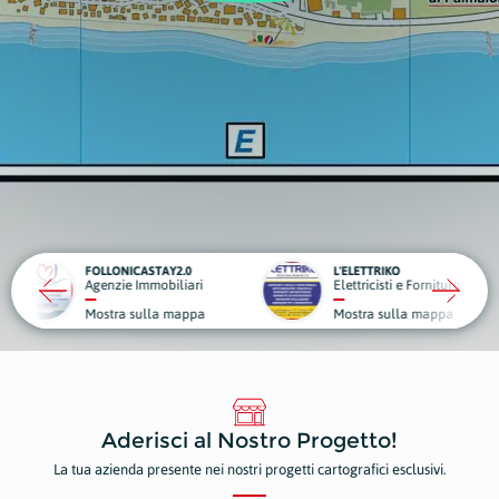
TAY2.0
L'ELETTRIKO
obiliari
Elettricisti e Forniture Elettriche
G
la mappa
Mostra sulla mappa
M
Aderisci al Nostro Progetto!
La tua azienda presente nei nostri progetti cartografici esclusivi.