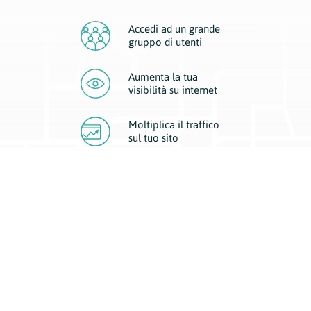
Accedi ad un grande
gruppo di utenti
Aumenta la tua
visibilità
su internet
Moltiplica il traffico
sul
tuo sito
Migliora la visibilità della tua attività con Geoplan.
Il nostro core business è costituito da due forme di comunicazione
d’eccellenza: cartacea e digitale. I progetti multimediali garantiscono ai
nostri inserzionisti una diffusione a 360° grazie a 4 canali di visibilità.
Affissioni, tascabili, web e mobile permettono ai nostri clienti di veicolare
il loro brand ad ogni tipologia di potenziale cliente.