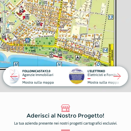
TAY2.0
L'ELETTRIKO
obiliari
Elettricisti e Forniture Elettriche
G
la mappa
Mostra sulla mappa
M
Aderisci al Nostro Progetto!
La tua azienda presente nei nostri progetti cartografici esclusivi.