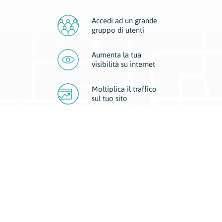
Accedi ad un grande
gruppo di utenti
Aumenta la tua
visibilità
su internet
Moltiplica il traffico
sul
tuo sito
Migliora la visibilità della tua attività con Geoplan.
Il nostro core business è costituito da due forme di comunicazione
d’eccellenza: cartacea e digitale. I progetti multimediali garantiscono ai
nostri inserzionisti una diffusione a 360° grazie a 4 canali di visibilità.
Affissioni, tascabili, web e mobile permettono ai nostri clienti di veicolare
il loro brand ad ogni tipologia di potenziale cliente.