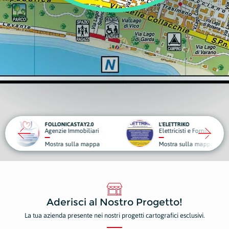
TAY2.0
L'ELETTRIKO
obiliari
Elettricisti e Forniture Elettriche
G
la mappa
Mostra sulla mappa
M
Aderisci al Nostro Progetto!
La tua azienda presente nei nostri progetti cartografici esclusivi.