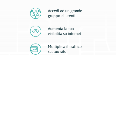
Accedi ad un grande
gruppo di utenti
Aumenta la tua
visibilità
su internet
Moltiplica il traffico
sul
tuo sito
Migliora la visibilità della tua attività con Geoplan.
Il nostro core business è costituito da due forme di comunicazione
d’eccellenza: cartacea e digitale. I progetti multimediali garantiscono ai
nostri inserzionisti una diffusione a 360° grazie a 4 canali di visibilità.
Affissioni, tascabili, web e mobile permettono ai nostri clienti di veicolare
il loro brand ad ogni tipologia di potenziale cliente.