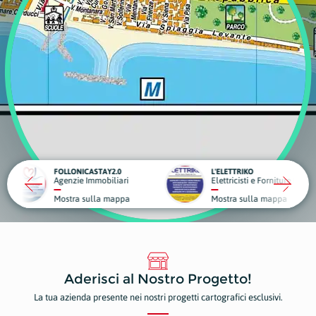
STAY2.0
L'ELETTRIKO
mobiliari
Elettricisti e Forniture Elettriche
lla mappa
Mostra sulla mappa
Aderisci al Nostro Progetto!
La tua azienda presente nei nostri progetti cartografici esclusivi.