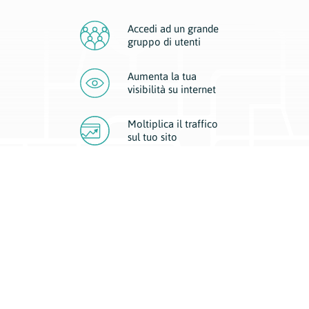
Accedi ad un grande
gruppo di utenti
Aumenta la tua
visibilità
su internet
Moltiplica il traffico
sul
tuo sito
Migliora la visibilità della tua attività con Geoplan.
Il nostro core business è costituito da due forme di comunicazione
d’eccellenza: cartacea e digitale. I progetti multimediali garantiscono ai
nostri inserzionisti una diffusione a 360° grazie a 4 canali di visibilità.
Affissioni, tascabili, web e mobile permettono ai nostri clienti di veicolare
il loro brand ad ogni tipologia di potenziale cliente.