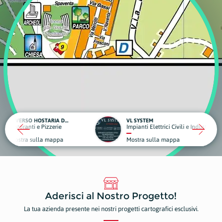
DIVERSO HOSTARIA DI MARE
VL SYSTEM
zerie
Impianti Elettrici Civili e Industriali
mappa
Mostra sulla mappa
Aderisci al Nostro Progetto!
La tua azienda presente nei nostri progetti cartografici esclusivi.