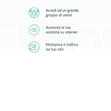
Accedi ad un grande
gruppo di utenti
Aumenta la tua
visibilità
su internet
Moltiplica il traffico
sul
tuo sito
Migliora la visibilità della tua attività con Geoplan.
Il nostro core business è costituito da due forme di comunicazione
d’eccellenza: cartacea e digitale. I progetti multimediali garantiscono ai
nostri inserzionisti una diffusione a 360° grazie a 4 canali di visibilità.
Affissioni, tascabili, web e mobile permettono ai nostri clienti di veicolare
il loro brand ad ogni tipologia di potenziale cliente.