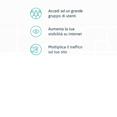
Accedi ad un grande
gruppo di utenti
Aumenta la tua
visibilità
su internet
Moltiplica il traffico
sul
tuo sito
Migliora la visibilità della tua attività con Geoplan.
Il nostro core business è costituito da due forme di comunicazione
d’eccellenza: cartacea e digitale. I progetti multimediali garantiscono ai
nostri inserzionisti una diffusione a 360° grazie a 4 canali di visibilità.
Affissioni, tascabili, web e mobile permettono ai nostri clienti di veicolare
il loro brand ad ogni tipologia di potenziale cliente.