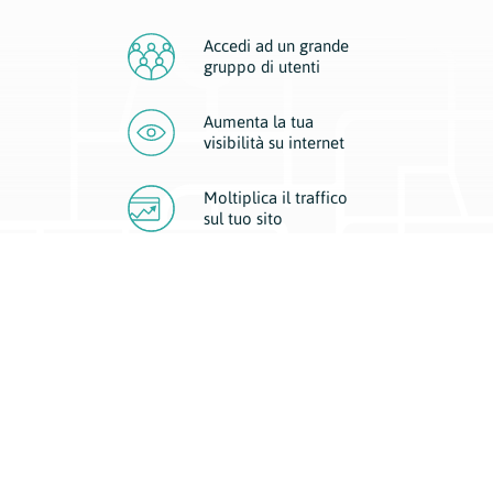
Accedi ad un grande
gruppo di utenti
Aumenta la tua
visibilità
su internet
Moltiplica il traffico
sul
tuo sito
Migliora la visibilità della tua attività con Geoplan.
Il nostro core business è costituito da due forme di comunicazione
d’eccellenza: cartacea e digitale. I progetti multimediali garantiscono ai
nostri inserzionisti una diffusione a 360° grazie a 4 canali di visibilità.
Affissioni, tascabili, web e mobile permettono ai nostri clienti di veicolare
il loro brand ad ogni tipologia di potenziale cliente.