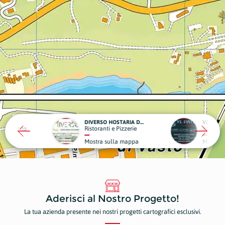
DIVERSO HOSTARIA DI MARE
VL SYSTEM
zerie
Impianti Elettrici Civili e Industriali
mappa
Mostra sulla mappa
Aderisci al Nostro Progetto!
La tua azienda presente nei nostri progetti cartografici esclusivi.