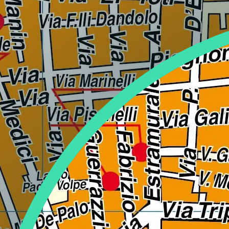
Lazio
Regione
Liguria
Regione
Lombardia
Regione
Marche
Regione
Molise
Regione
Piemonte
Regione
Puglia
Regione
Sardegna