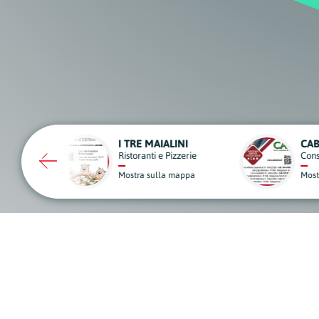
CAB CENTRO ASSISTENZA BOLLETTE
NEW
Consulenze e Servizi Fiscali
Sport
Mostra sulla mappa
Mostr
A