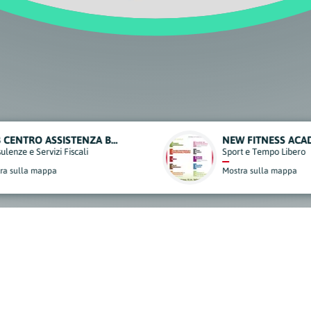
 FITNESS ACADEMY
DITELO CON UN FIORE
 e Tempo Libero
Piante, Giardini e Agricoltura
a sulla mappa
Mostra sulla mappa
derisci al Nostro Progett