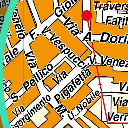
Regione
Sicilia
Regione
Toscana
Regione
Trentino-Alto Adige
Regione
Umbria
Regione
Valle d'Aosta
Regione
Veneto
Regione