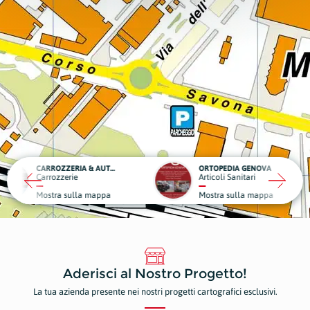
CARROZZERIA & AUTOSOCCORSO CARLUCCI
ORTOPEDIA GENOVA
rie
Articoli Sanitari
Autoff
sulla mappa
Mostra sulla mappa
Mostr
Aderisci al Nostro Progetto!
La tua azienda presente nei nostri progetti cartografici esclusivi.