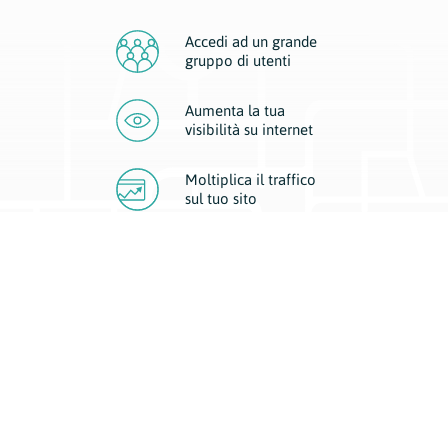
Accedi ad un grande
gruppo di utenti
Aumenta la tua
visibilità
su internet
Moltiplica il traffico
sul
tuo sito
Migliora la visibilità della tua attività con Geoplan.
Il nostro core business è costituito da due forme di comunicazione
d’eccellenza: cartacea e digitale. I progetti multimediali garantiscono ai
nostri inserzionisti una diffusione a 360° grazie a 4 canali di visibilità.
Affissioni, tascabili, web e mobile permettono ai nostri clienti di veicolare
il loro brand ad ogni tipologia di potenziale cliente.