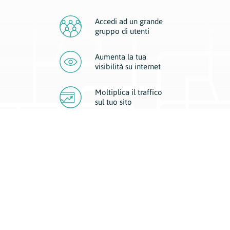
Accedi ad un grande
gruppo di utenti
Aumenta la tua
visibilità
su internet
Moltiplica il traffico
sul
tuo sito
Migliora la visibilità della tua attività con Geoplan.
Il nostro core business è costituito da due forme di comunicazione
d’eccellenza: cartacea e digitale. I progetti multimediali garantiscono ai
nostri inserzionisti una diffusione a 360° grazie a 4 canali di visibilità.
Affissioni, tascabili, web e mobile permettono ai nostri clienti di veicolare
il loro brand ad ogni tipologia di potenziale cliente.