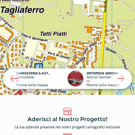
CARROZZERIA & AUTOSOCCORSO CARLUCCI
ORTOPEDIA GENOVA
rie
Articoli Sanitari
Autoff
sulla mappa
Mostra sulla mappa
Mostr
Aderisci al Nostro Progetto!
La tua azienda presente nei nostri progetti cartografici esclusivi.