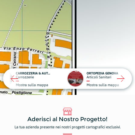
CARROZZERIA & AUTOSOCCORSO CARLUCCI
ORTOPEDIA GENOVA
rie
Articoli Sanitari
Autoff
sulla mappa
Mostra sulla mappa
Mostr
Aderisci al Nostro Progetto!
La tua azienda presente nei nostri progetti cartografici esclusivi.