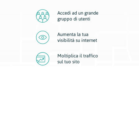
Accedi ad un grande
gruppo di utenti
Aumenta la tua
visibilità
su internet
Moltiplica il traffico
sul
tuo sito
Migliora la visibilità della tua attività con Geoplan.
Il nostro core business è costituito da due forme di comunicazione
d’eccellenza: cartacea e digitale. I progetti multimediali garantiscono ai
nostri inserzionisti una diffusione a 360° grazie a 4 canali di visibilità.
Affissioni, tascabili, web e mobile permettono ai nostri clienti di veicolare
il loro brand ad ogni tipologia di potenziale cliente.