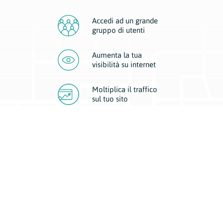
Accedi ad un grande
gruppo di utenti
Aumenta la tua
visibilità
su internet
Moltiplica il traffico
sul
tuo sito
Migliora la visibilità della tua attività con Geoplan.
Il nostro core business è costituito da due forme di comunicazione
d’eccellenza: cartacea e digitale. I progetti multimediali garantiscono ai
nostri inserzionisti una diffusione a 360° grazie a 4 canali di visibilità.
Affissioni, tascabili, web e mobile permettono ai nostri clienti di veicolare
il loro brand ad ogni tipologia di potenziale cliente.