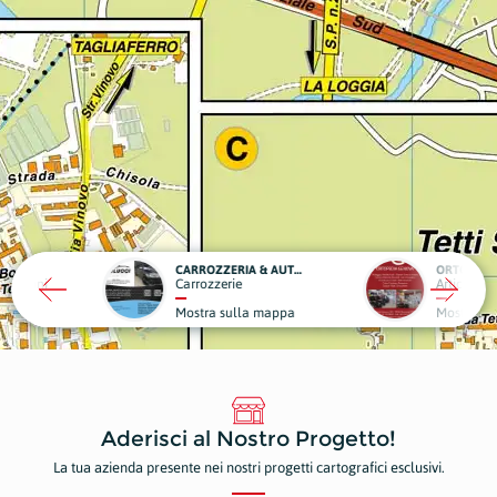
CARROZZERIA & AUTOSOCCORSO CARLUCCI
ORTOPEDIA GENOVA
rie
Articoli Sanitari
Autoff
sulla mappa
Mostra sulla mappa
Mostr
Aderisci al Nostro Progetto!
La tua azienda presente nei nostri progetti cartografici esclusivi.