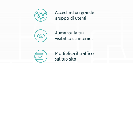
Accedi ad un grande
gruppo di utenti
Aumenta la tua
visibilità
su internet
Moltiplica il traffico
sul
tuo sito
Migliora la visibilità della tua attività con Geoplan.
Il nostro core business è costituito da due forme di comunicazione
d’eccellenza: cartacea e digitale. I progetti multimediali garantiscono ai
nostri inserzionisti una diffusione a 360° grazie a 4 canali di visibilità.
Affissioni, tascabili, web e mobile permettono ai nostri clienti di veicolare
il loro brand ad ogni tipologia di potenziale cliente.