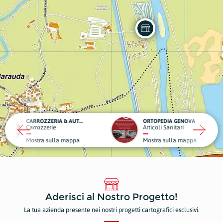
CARROZZERIA & AUTOSOCCORSO CARLUCCI
ORTOPEDIA GENOVA
rie
Articoli Sanitari
Autoff
sulla mappa
Mostra sulla mappa
Mostr
Aderisci al Nostro Progetto!
La tua azienda presente nei nostri progetti cartografici esclusivi.