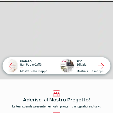
RO
SCIC
ub e Caffè
Edilizia
Medici
a sulla mappa
Mostra sulla mappa
Mostr
Aderisci al Nostro Progetto!
La tua azienda presente nei nostri progetti cartografici esclusivi.