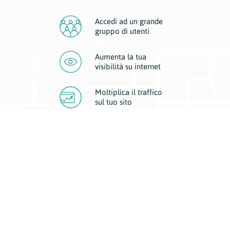
Accedi ad un grande
gruppo di utenti
Aumenta la tua
visibilità
su internet
Moltiplica il traffico
sul
tuo sito
Migliora la visibilità della tua attività con Geoplan.
Il nostro core business è costituito da due forme di comunicazione
d’eccellenza: cartacea e digitale. I progetti multimediali garantiscono ai
nostri inserzionisti una diffusione a 360° grazie a 4 canali di visibilità.
Affissioni, tascabili, web e mobile permettono ai nostri clienti di veicolare
il loro brand ad ogni tipologia di potenziale cliente.