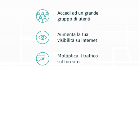
Accedi ad un grande
gruppo di utenti
Aumenta la tua
visibilità
su internet
Moltiplica il traffico
sul
tuo sito
Migliora la visibilità della tua attività con Geoplan.
Il nostro core business è costituito da due forme di comunicazione
d’eccellenza: cartacea e digitale. I progetti multimediali garantiscono ai
nostri inserzionisti una diffusione a 360° grazie a 4 canali di visibilità.
Affissioni, tascabili, web e mobile permettono ai nostri clienti di veicolare
il loro brand ad ogni tipologia di potenziale cliente.