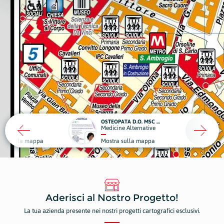
OSTEOPATA D.O. MSC MROI FRANCESCA BERTI
OFF0
a
Medicine Alternative
Edili
 sulla mappa
Mostra sulla mappa
Most
Aderisci al Nostro Progetto!
La tua azienda presente nei nostri progetti cartografici esclusivi.