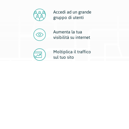
Accedi ad un grande
gruppo di utenti
Aumenta la tua
visibilità
su internet
Moltiplica il traffico
sul
tuo sito
Migliora la visibilità della tua attività con Geoplan.
Il nostro core business è costituito da due forme di comunicazione
d’eccellenza: cartacea e digitale. I progetti multimediali garantiscono ai
nostri inserzionisti una diffusione a 360° grazie a 4 canali di visibilità.
Affissioni, tascabili, web e mobile permettono ai nostri clienti di veicolare
il loro brand ad ogni tipologia di potenziale cliente.