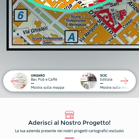
RO
SCIC
ub e Caffè
Edilizia
Medici
a sulla mappa
Mostra sulla mappa
Mostr
Aderisci al Nostro Progetto!
La tua azienda presente nei nostri progetti cartografici esclusivi.