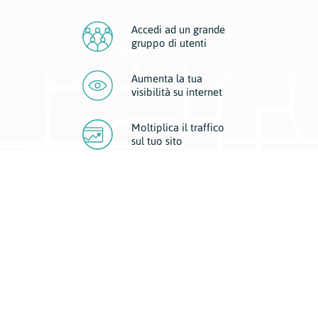
Accedi ad un grande
gruppo di utenti
Aumenta la tua
visibilità
su internet
Moltiplica il traffico
sul
tuo sito
Migliora la visibilità della tua attività con Geoplan.
Il nostro core business è costituito da due forme di comunicazione
d’eccellenza: cartacea e digitale. I progetti multimediali garantiscono ai
nostri inserzionisti una diffusione a 360° grazie a 4 canali di visibilità.
Affissioni, tascabili, web e mobile permettono ai nostri clienti di veicolare
il loro brand ad ogni tipologia di potenziale cliente.