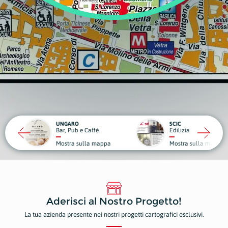
RO
SCIC
ub e Caffè
Edilizia
Medici
a sulla mappa
Mostra sulla mappa
Mostr
Aderisci al Nostro Progetto!
La tua azienda presente nei nostri progetti cartografici esclusivi.