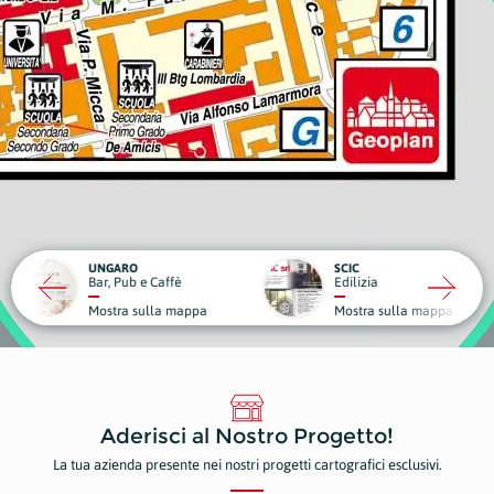
RO
SCIC
ub e Caffè
Edilizia
Medici
a sulla mappa
Mostra sulla mappa
Mostr
Aderisci al Nostro Progetto!
La tua azienda presente nei nostri progetti cartografici esclusivi.