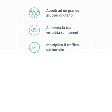
Accedi ad un grande
gruppo di utenti
Aumenta la tua
visibilità
su internet
Moltiplica il traffico
sul
tuo sito
Migliora la visibilità della tua attività con Geoplan.
Il nostro core business è costituito da due forme di comunicazione
d’eccellenza: cartacea e digitale. I progetti multimediali garantiscono ai
nostri inserzionisti una diffusione a 360° grazie a 4 canali di visibilità.
Affissioni, tascabili, web e mobile permettono ai nostri clienti di veicolare
il loro brand ad ogni tipologia di potenziale cliente.