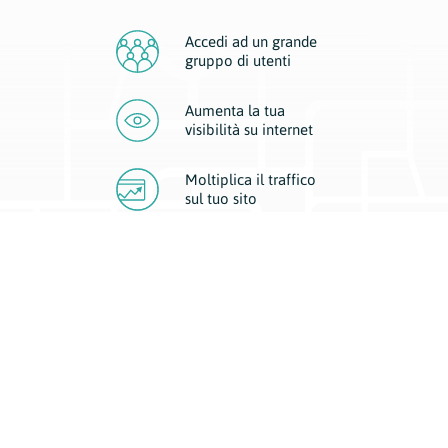
Accedi ad un grande
gruppo di utenti
Aumenta la tua
visibilità
su internet
Moltiplica il traffico
sul
tuo sito
Migliora la visibilità della tua attività con Geoplan.
Il nostro core business è costituito da due forme di comunicazione
d’eccellenza: cartacea e digitale. I progetti multimediali garantiscono ai
nostri inserzionisti una diffusione a 360° grazie a 4 canali di visibilità.
Affissioni, tascabili, web e mobile permettono ai nostri clienti di veicolare
il loro brand ad ogni tipologia di potenziale cliente.