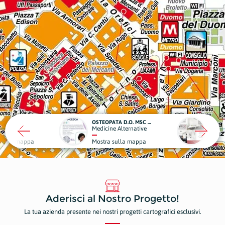
OSTEOPATA D.O. MSC MROI FRANCESCA BERTI
OFF0
a
Medicine Alternative
Edili
 sulla mappa
Mostra sulla mappa
Most
Aderisci al Nostro Progetto!
La tua azienda presente nei nostri progetti cartografici esclusivi.