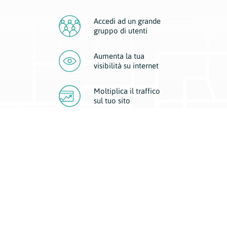
Accedi ad un grande
gruppo di utenti
Aumenta la tua
visibilità
su internet
Moltiplica il traffico
sul
tuo sito
Migliora la visibilità della tua attività con Geoplan.
Il nostro core business è costituito da due forme di comunicazione
d’eccellenza: cartacea e digitale. I progetti multimediali garantiscono ai
nostri inserzionisti una diffusione a 360° grazie a 4 canali di visibilità.
Affissioni, tascabili, web e mobile permettono ai nostri clienti di veicolare
il loro brand ad ogni tipologia di potenziale cliente.