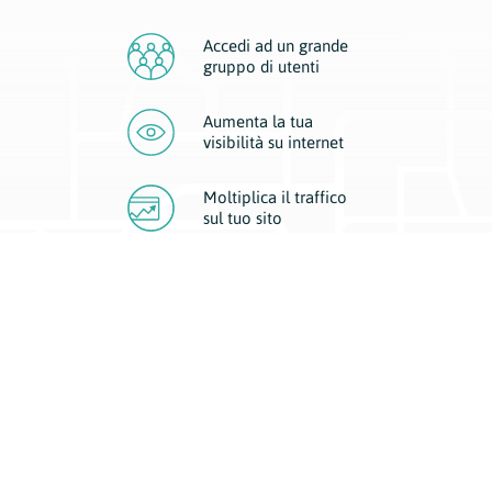
Accedi ad un grande
gruppo di utenti
Aumenta la tua
visibilità
su internet
Moltiplica il traffico
sul
tuo sito
Migliora la visibilità della tua attività con Geoplan.
Il nostro core business è costituito da due forme di comunicazione
d’eccellenza: cartacea e digitale. I progetti multimediali garantiscono ai
nostri inserzionisti una diffusione a 360° grazie a 4 canali di visibilità.
Affissioni, tascabili, web e mobile permettono ai nostri clienti di veicolare
il loro brand ad ogni tipologia di potenziale cliente.