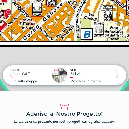
RO
SCIC
ub e Caffè
Edilizia
Medici
a sulla mappa
Mostra sulla mappa
Mostr
Aderisci al Nostro Progetto!
La tua azienda presente nei nostri progetti cartografici esclusivi.