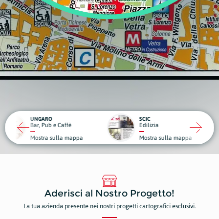
RO
SCIC
ub e Caffè
Edilizia
Medici
a sulla mappa
Mostra sulla mappa
Mostr
Aderisci al Nostro Progetto!
La tua azienda presente nei nostri progetti cartografici esclusivi.