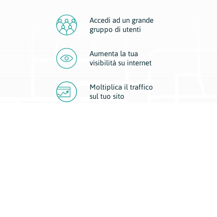
Accedi ad un grande
gruppo di utenti
Aumenta la tua
visibilità
su internet
Moltiplica il traffico
sul
tuo sito
Migliora la visibilità della tua attività con Geoplan.
Il nostro core business è costituito da due forme di comunicazione
d’eccellenza: cartacea e digitale. I progetti multimediali garantiscono ai
nostri inserzionisti una diffusione a 360° grazie a 4 canali di visibilità.
Affissioni, tascabili, web e mobile permettono ai nostri clienti di veicolare
il loro brand ad ogni tipologia di potenziale cliente.